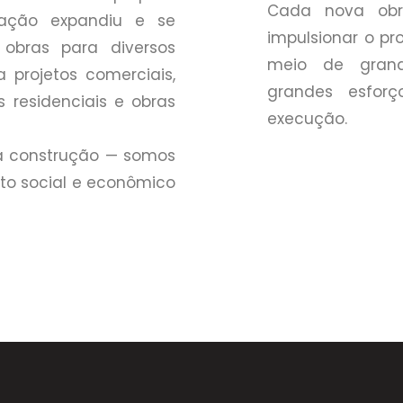
Cada nova obr
ração expandiu e se
impulsionar o pr
obras para diversos
meio de grand
projetos comerciais,
grandes esforç
ios residenciais e obras
execução.
a construção — somos
to social e econômico